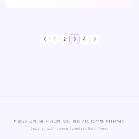
때문입니다.만약 키가 안 먹힌다면 다음의 설정을 직접
바꿔줍니다.시작버튼 → 설정접근성 클릭색상 및 고대비 →
색상 필터 적용 끔
1
2
3
4
© 2026 코끼리를 냉장고에 넣는 방법 All rights reserved.
Designed with Lumora Essential Dark Theme.