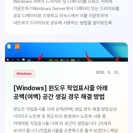
Windows 서버의 드라이브 및 디렉터리를 리눅스 서버에
마운트하기Windows Server에서 디렉터리 또는 드라이브를
공유 디렉터리로 지정하고 리눅스에서 이를 마운트하여
네트워크 드라이브로 공유해 사용하는 방법을 알아보도록
하겠습니다. 참고로 저는 개발자이며, 인프라 엔지니어가
아니기 때문에 Windows 서버에 대한 깊은 지식이 없는
상태에서 작성한 글입니다. 틀린점이나 지적해주실 사항은
댓글로 남겨주시면 감사하겠습니다.Windows 서버에서
SMB/CIFS 설치하기먼저 네트워크 파일 공유 기능인
SMB/CIFS 기능이 설치 및 사용중으로 되어있는지 체크해야
합니다. 시작 → 서버 관리자서버 관리자가 실행되면 관리 →
2018. 5. 13.
Windows
역할 및 기능 추가혹은 제어판 → Windows 기능 켜기/끄기
[Windows] 윈도우 작업표시줄 아래
로 접근할 수도..
공백(여백) 공간 생길 경우 해결 방법
윈도우 작업표시줄 아래 공백(여백) 생길 경우 해결 방법삼성
시리즈9 노트북 및 윈도우10 환경에서 노트북 사용 중
아래처럼 작업표시줄 아래 빈 공간이 생겼습니다. (자세히
보셔야 합니다.)작업표시줄을 오른쪽으로 옮겨 보았더니 해당