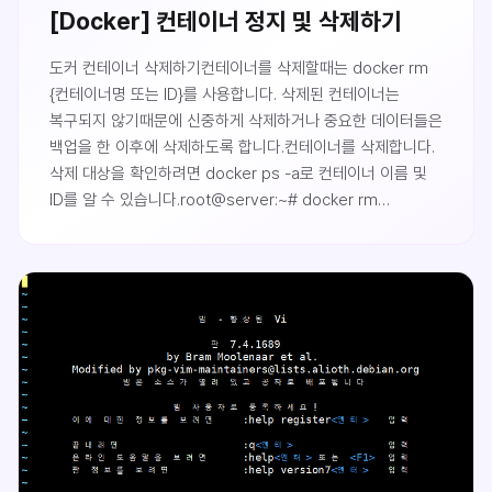
파일을 내려받아야 하는데, 두 가지 방법이 있습니다...
[Docker] 컨테이너 정지 및 삭제하기
도커 컨테이너 삭제하기컨테이너를 삭제할때는 docker rm
{컨테이너명 또는 ID}를 사용합니다. 삭제된 컨테이너는
복구되지 않기때문에 신중하게 삭제하거나 중요한 데이터들은
백업을 한 이후에 삭제하도록 합니다.컨테이너를 삭제합니다.
삭제 대상을 확인하려면 docker ps -a로 컨테이너 이름 및
ID를 알 수 있습니다.root@server:~# docker rm
thirsty_kirchthirsty_kirch컨테이너 목록을 통해 잘
제거되었는지 확인합니다.root@server:~# docker ps -
a그러나 실행중인 컨테이너를 삭제하는 경우라면 다음과 같이
오류가 발생합니다. 정지후 삭제하거나 -f 옵션을 사용해야
합니다.root@server:~# docker rm mycentosError
resp..