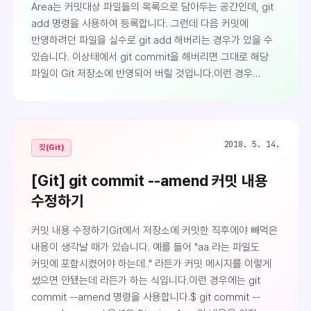
Area는 커밋대상 파일들의 목록으로 담아두는 공간인데, git
add 명령을 사용하여 등록합니다. 그런데 다음 커밋에
반영하려던 파일을 실수로 git add 해버리는 경우가 있을 수
있습니다. 이상태에서 git commit을 해버리면 그대로 해당
파일이 Git 저장소에 반영되어 버릴 것입니다.이런 경우
Staging Area에 등록했던 파일을 워킹디렉터리로 되돌리는
방법이 있는데, git reset HEAD 명령을 사용하는 것입니다.
다음의 예제를 보면 aa 파일과 bb 파일이 있는데 aa파일은
다음 커밋에 반영하고 이번 커밋에는 bb파일만 반영하려
2018. 5. 14.
깃(Git)
했습니다만 git add * 명령을 통해 실수로 두 개의 파일
모두를 Staging ..
[Git] git commit --amend 커밋 내용
수정하기
커밋 내용 수정하기Git에서 저장소에 커밋한 직후에야 빼먹은
내용이 생각날 때가 있습니다. 예를 들어 "aa 라는 파일도
커밋에 포함시켰어야 하는데.." 라든가 커밋 메시지를 이렇게
썼으면 안됐는데 라든가 하는 식입니다.이런 경우에는 git
commit --amend 명령을 사용합니다.$ git commit --