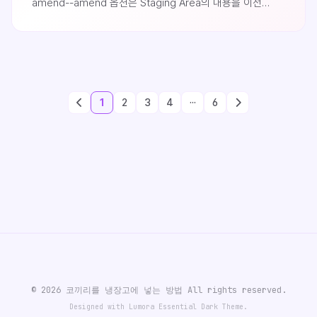
amend--amend 옵션은 Staging Area의 내용을 이전
커밋함과 동시에 이전 커밋내역에 덮어 쓰는데, 커밋 직후에
수정사항 없이 이 명령을 사용하게 되면 사실상 직전에
수행했던 커밋에 내용이 덮어 씌워지면서 커밋 메시지만
수정한 것과 마찬가지의 결과가 됩니다.다음의 테스트
예제에서 첫번째 커밋과 --amend 커밋은 하나의 커밋으로
1
2
3
4
···
6
기록됩니다.$ git commit -m "bb 파일 ..
© 2026 코끼리를 냉장고에 넣는 방법 All rights reserved.
Designed with Lumora Essential Dark Theme.