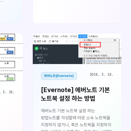
를
붙여 넣으면 자동으로 구글 드라이브 링크
 방법은
파일로 인식합니다.
다.
 목록
노트가
를 지정할
 노트를
지정해
한 경우
알리미
엇이
2018. 3. 18.
에버노트[Evernote]
알리미..
[Evernote] 에버노트 기본
. 3. 18.
노트북 설정 하는 방법
에버노트 기본 노트북 설정 하는
방법노트를 작성할때 따로 소속 노트북을
지정하지 않거나, 혹은 노트북을 지정하지