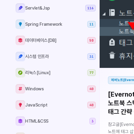
방식이나 에버
Servlet&Jsp
116
기기를 분실했거
기능 등이 포함
Spring Framework
11
버전에서는 휴
대비한 장치 하
바로 PIN 번호
데이터베이스[DB]
50
번호는 우리가 
암호를 사용하
시스템 인프라
31
잠그고 에버노
자리 P..
리눅스[Linux]
77
에버노트[Evern
Windows
40
[Evern
노트북 스택
JavaScript
40
태그 간략
HTML&CSS
3
참고글[Evern
노트에 태그 삽입