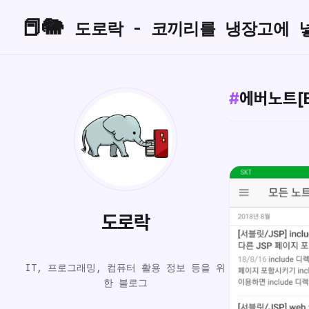
📕🐘
도로락 - 코끼리를 냉장고에 
#
에버노트[E
도로락
IT, 프로그래밍, 컴퓨터 활용 정보 등을 위