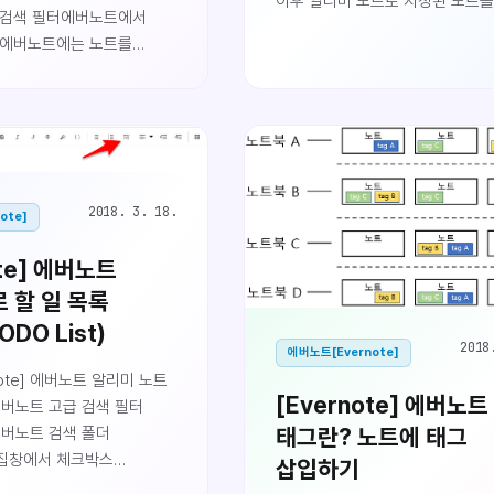
이후 알리미 노트로 지정된 노트
 검색 필터에버노트에서
말합니다.알리미 노트를 지정하는
층에버노트에는 노트를
참고글 링크를 열어주시기 바랍니
 통해 분류할 수 있습니다.
알리미 노트를 지정하게 되면 노트
 노트북 - 노트 순서이며
패널 상단의 알리미 목록에 해당 
여러 개의 노트북을 담을 수
등록되며, 해당 노트의 완료 여부
 노트북은 노트를 여러 개
수 있습니다. 이를 이용하면 할 일
폴더입니다. 마지막으로
만들어 두고 알리미 노트 날짜를 
인 데이터를 기록하는
해당 날짜까지 할 일을 마치지 못
2018. 3. 18.
ote]
막으로 태그는 계층과
알림도 받을 수 있습니다.그러나 
이 어느 노트에서 해당
ote] 에버노트
노트가 많아지는 경우 할 일이 무
함으로써 노트별로 의미를
남았는지 잊어버릴 수 있습니다.
 할 일 목록
습니다.노트북 스택노트북
이럴때에는 고급 검색 필터를 통해 
DO List)
의 관련있는 노트북을 담을
2018
에버노트[Evernote]
개념입니다.노트북 스택을
ote] 에버노트 알리미 노트
북이 많아졌을때 더욱
[Evernote] 에버노트
] 에버노트 고급 검색 필터
 수 있습니다.노트북 스택을
태그란? 노트에 태그
] 에버노트 검색 폴더
여러개의 ..
집창에서 체크박스
삽입하기
의 노트 작성 도구 중 체크