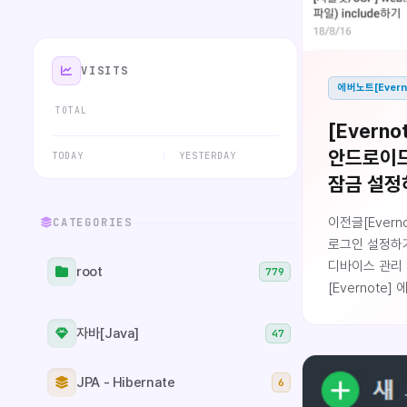
VISITS
에버노트[Evern
TOTAL
[Evern
안드로이드
TODAY
YESTERDAY
잠금 설정
이전글[Evern
CATEGORIES
로그인 설정하기[
디바이스 관리 
root
779
[Evernote
로그 기록 보
안드로이드버전 
자바[Java]
47
설정하기에버노
가지 방법을 제
JPA - Hibernate
6
이전글 링크에 