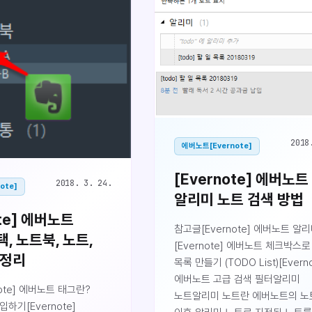
Authenticator 설정 팝업이 나
노트 로그인이 되어있는
QR코드(바코드) 하나가 있습니다.
나 접근 기록을 볼 수 있는
QR코드는 Google OTP앱을 연
됩니다.그 중 모바일
앱으로 스캔해야 합니다.잠시 이대
대폰을 분실했을 때를
다음 단계로 넘어갑니다. (포스팅
나를 더 제공하고 있습니다.
계속 진행해주세요)먼저 자신의 
 잠금 기능입니다. PIN
(구글 플레이 스토어) 에서 Googl
흔히 사용하는 네 자리의
OTP로 검색하여 앱을 설치한 후 실
여 에버노트 모바일 앱을
트 앱을 실행할때마다 네
2018
에버노트[Evernote]
[Evernote] 에버노트
2018. 3. 24.
ote]
알리미 노트 검색 방법
ote] 에버노트
참고글[Evernote] 에버노트 알
, 노트북, 노트,
[Evernote] 에버노트 체크박스로
 정리
목록 만들기 (TODO List)[Everno
에버노트 고급 검색 필터알리미
ote] 에버노트 태그란?
노트알리미 노트란 에버노트의 노
하기[Evernote]