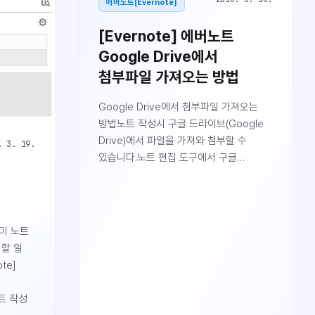
에버노트[Evernote]
타나는데,
누릅니다.https://evernote.com/intl/ko/
 이
사용자 정보 입력 후 계속을 눌러
[Evernote] 에버노트
동할 때
로그인합니다.좌측 하단의 프로필
Google Drive에서
로 두고
아이콘을 클릭 후 설정버튼을 누릅니다.
 아래로
첨부파일 가져오는 방법
보안 요약 > 2단계 인증 항목 > 사용 을
앱스토어
클릭합니..
Google Drive에서 첨부파일 가져오는
e
방법노트 작성시 구글 드라이브(Google
행..
Drive)에서 파일을 가져와 첨부할 수
. 3. 19.
있습니다.노트 편집 도구에서 구글
드라이브 아이콘을 클릭합니다.구글 계정
정보를 입력합니다.권한 요청을
허용합니다.원하는 파일을 클릭한 후
Select합니다.파일이 첨부 되었습니다.
리미 노트
링크를 통해 Google Drive 파일
 할 일
가져오는 방법구글 드라이브 웹 서비스에
te]
접속하여 파일 마우스 우클릭 후 공유
가능한 링크 가져오기 클릭해 링크를
트 작성
클립보드에 복사합니다.노트에 링크를