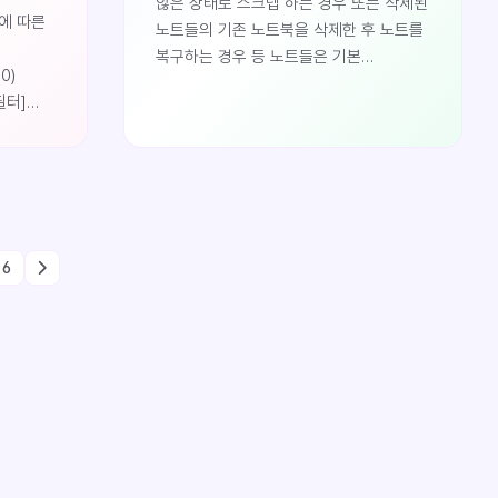
않은 상태로 스크랩 하는 경우 또는 삭제된
급에 따른
노트들의 기존 노트북을 삭제한 후 노트를
복구하는 경우 등 노트들은 기본
80)
노트북으로 소속되게 됩니다.기본
필터]
노트북은 메일에서 받은 편지함과 같이
10)
별다른 설정하지 않은 노트들이 모이는
 분류
곳으로 보면 됩니다.많은 노트들을
 방법이
기본노트북에 작성 및 스크랩한 후에 여러
트들을
노트북으로 분배하여 분류하는 식으로
보면
정리할 수도 있습니다.그렇다면 기본
북 안에는
6
노트북을 설정하는 방법은 무엇일까요?
갑니다.
도구 > 설정일반 > 기본 노트북 선택기본
나의
노트북으로 지정하고 싶은 노트북을
,
선택합니다.기본 노트북 지정이 끝났으면
걸쳐
확인을 누릅니다.
한 태그는
므로
색에도 꽤