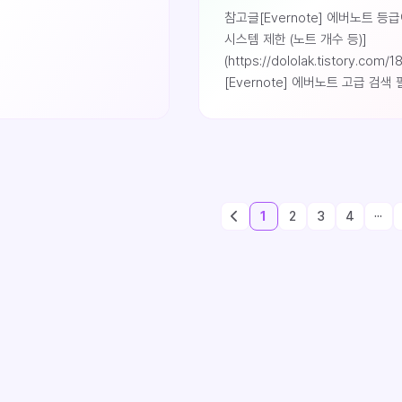
습니다.노트 편집
참고글[Evernote] 에버노트 등
크박스를 클릭하여 만들 수
시스템 제한 (노트 개수 등)]
[]를 입력한 뒤 곧바로
(https://dololak.tistory.com/1
 입력하면 자동으로 체크되지
[Evernote] 에버노트 고급 검색 
 바뀝니다.반대로 [x]를
(https://dololak.tistory.com/2
 Enter 키를 누르면
에버노트 태그란?에버노트의 노트
된 체크박스로 바뀝니다.
방법은 노트북과 태그로 분류하는
 체크박스 기능이 싫다면
있습니다. 노트북은 관련있는 노
 > 설정 > 노트 > "
담기 위한 폴더와 같은것이라고 
표시가 없는... 항목의 체크를
됩니다. 따라서 보통 하나의 노트
1
2
3
4
···
 눌러 설정을 바꿔 주면
하나의 주제를 가진 노트들만 들어
로 할 일 목록
태그는 꼬리표와 같은 것으로 하
를 활용하면 할 일 목록을
노트에 여러개의 태그를 달 수 있고
노트북과는 다르게 여러 노트에 
중복으로 들어갈 수 있습니다. 또
검색 조건으로도 활용될 수 있으
태그를 잘 관리한다면 분류 및 검
많은 활용..