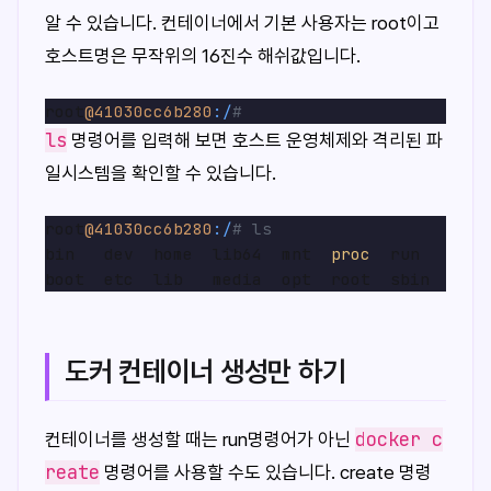
알 수 있습니다. 컨테이너에서 기본 사용자는 root이고
호스트명은 무작위의 16진수 해쉬값입니다.
root
@41030cc6b280
:/
#
ls
명령어를 입력해 보면 호스트 운영체제와 격리된 파
일시스템을 확인할 수 있습니다.
root
@41030cc6b280
:/
# ls
bin   dev  home  lib64  mnt  
proc
  run   srv 
도커 컨테이너 생성만 하기
docker c
컨테이너를 생성할 때는 run명령어가 아닌
reate
명령어를 사용할 수도 있습니다. create 명령