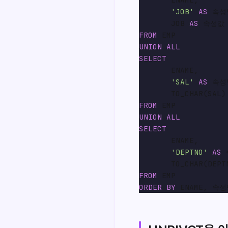
'JOB'
AS
 속성명
       JOB 
AS
FROM
UNION
ALL
SELECT
       ENAME,

'SAL'
AS
 속성명
       TO_CHAR(SAL)
FROM
UNION
ALL
SELECT
       ENAME,

'DEPTNO'
AS
 
       TO_CHAR(DEPT
FROM
ORDER
BY