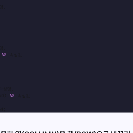
,

,

 
AS
속성명,

NO) 
AS