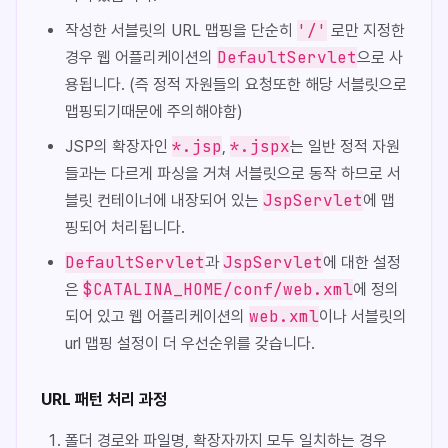
'/'
작성한 서블릿의 URL 맵핑을 단순히
로만 지정한
DefaultServlet
경우 웹 어플리케이션의
으로 사
용됩니다. (즉 정적 자원들의 요청또한 해당 서블릿으로
맵핑되기때문에 주의해야함)
*.jsp
*.jspx
JSP의 확장자인
,
는 일반 정적 자원
들과는 다르게 파싱을 거쳐 서블릿으로 동작 하므로 서
JspServlet
블릿 컨테이너에 내장되어 있는
에 맵
핑되어 처리됩니다.
DefaultServlet
JspServlet
과
에 대한 설정
$CATALINA_HOME/conf/web.xml
은
에 정의
web.xml
되어 있고 웹 어플리케이션의
이나 서블릿의
url 맵핑 설정이 더 우선순위를 갖습니다.
URL 패턴 처리 과정
폴더 경로와 파일명, 확장자까지 모두 일치하는 경우