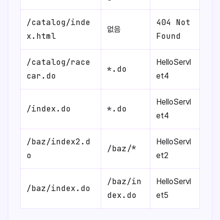
/catalog/inde
404 Not
없음
x.html
Found
/catalog/race
HelloServl
*.do
car.do
et4
HelloServl
/index.do
*.do
et4
/baz/index2.d
HelloServl
/baz/*
o
et2
/baz/in
HelloServl
/baz/index.do
dex.do
et5