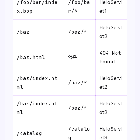
/foo/bar/inde
/foo/ba
HelloServl
x.bop
r/*
et1
HelloServl
/baz
/baz/*
et2
404 Not
/baz.html
없음
Found
/baz/index.ht
HelloServl
/baz/*
ml
et2
/baz/index.ht
HelloServl
/baz/*
ml
et2
/catalo
HelloServl
/catalog
g
et3