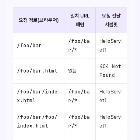
일치 URL
요청 전달
요청 경로(브라우저)
패턴
서블릿
/foo/ba
HelloServl
/foo/bar
r/*
et1
404 Not
/foo/bar.html
없음
Found
/foo/bar/inde
/foo/ba
HelloServl
x.html
r/*
et1
/foo/bar/foo/
/foo/ba
HelloServl
index.html
r/*
et1