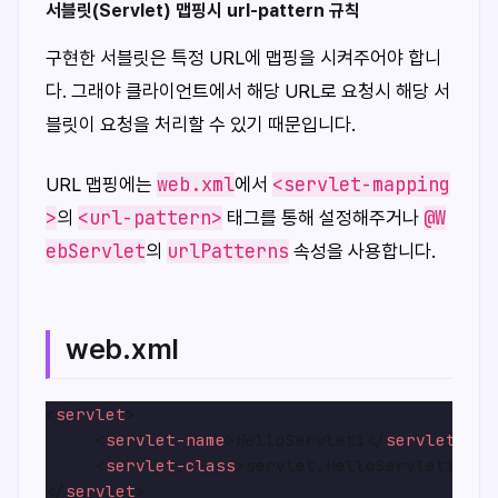
서블릿(Servlet) 맵핑시 url-pattern 규칙
구현한 서블릿은 특정 URL에 맵핑을 시켜주어야 합니
다. 그래야 클라이언트에서 해당 URL로 요청시 해당 서
블릿이 요청을 처리할 수 있기 때문입니다.
web.xml
<servlet-mapping
URL 맵핑에는
에서
>
<url-pattern>
@W
의
태그를 통해 설정해주거나
ebServlet
urlPatterns
의
속성을 사용합니다.
web.xml
<
servlet
>
<
servlet-name
>
HelloServlet1
</
servlet-nam
<
servlet-class
>
servlet.HelloServlet1
</
se
</
servlet
>