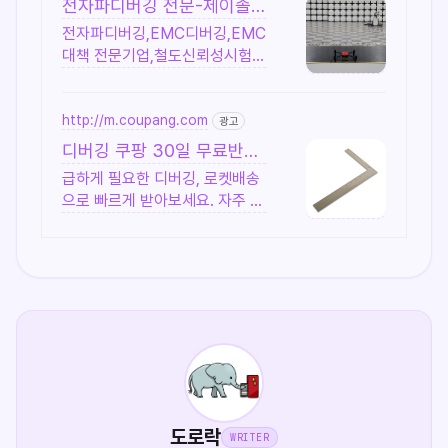
전자파디버깅 전문-제이솔
루션
전자파디버깅,EMC디버깅,EMC
대책 전문기업,철도신뢰성시험,
출장시험,성능지표 EMC대
책,EMI대책,방수디버깅,IP디버
깅,드론방수디버깅,성능평
http://m.coupang.com
광고
가,CE,FCC
디버깅 쿠팡 30일 무료반품
와우회원
급하게 필요한 디버깅, 로켓배송
으로 빠르게 받아보세요. 자주 쓰
는 수공구, 견고한 제품으로 한
번에 해결하세요.
도로락
WRITER