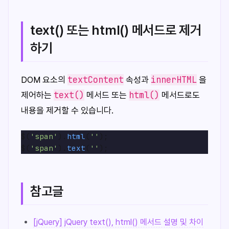
text() 또는 html() 메서드로 제거
하기
textContent
innerHTML
DOM 요소의
속성과
을
text()
html()
제어하는
메서드 또는
메서드로도
내용을 제거할 수 있습니다.
$(
'span'
).
html
(
''
);

$(
'span'
).
text
(
''
참고글
[jQuery] jQuery text(), html() 메서드 설명 및 차이