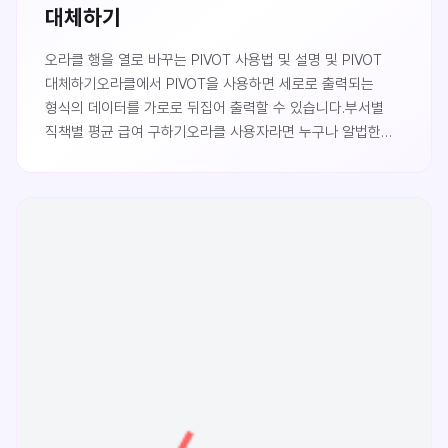
대체하기
오라클 행을 열로 바꾸는 PIVOT 사용법 및 설명 및 PIVOT
대체하기오라클에서 PIVOT을 사용하면 세로로 출력되는
형식의 데이터를 가로로 뒤집어 출력할 수 있습니다.부서별
직책별 평균 급여 구하기오라클 사용자라면 누구나 알법한
SCOTT 형님(?)의 EMP 테이블입니다.SELECT * FROM
EMP;사원정보를 담고 있으며, JOB(직책)과 SAL(급여),
부서번호(DEPTNO)가 실습시 사용될 컬럼입니다.각각의
부서별 직책별 평균 급여를 구해보도록 하겠습니다.SELECT
DEPTNO, JOB, AVG(SAL)FROM EMPGROUP BY
DEPTNO, JOBORDER BY DEPTNO, JOB;간단하게
출력되었으나 여러 행(ROW)로 출력되어 뭔가 한번에 정리가
되지 않아 불편합니다.세로를 가로..