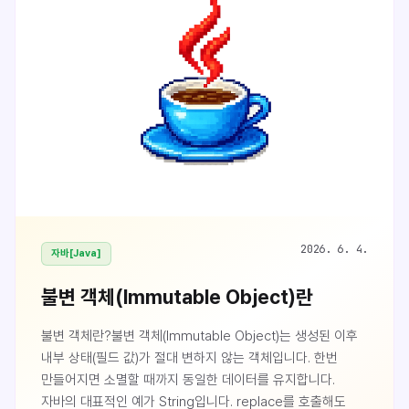
를 만들고 싶을 뿐인데, 막상 제대..
2026. 6. 4.
자바[Java]
불변 객체(Immutable Object)란
불변 객체란?불변 객체(Immutable Object)는 생성된 이후
내부 상태(필드 값)가 절대 변하지 않는 객체입니다. 한번
만들어지면 소멸할 때까지 동일한 데이터를 유지합니다.
자바의 대표적인 예가 String입니다. replace를 호출해도