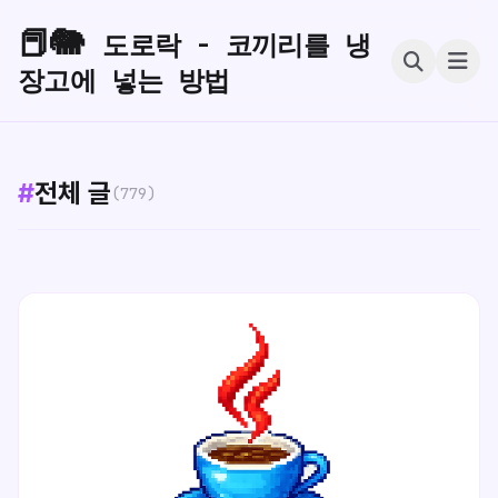
📕🐘
도로락 - 코끼리를 냉
장고에 넣는 방법
#
전체 글
(779)