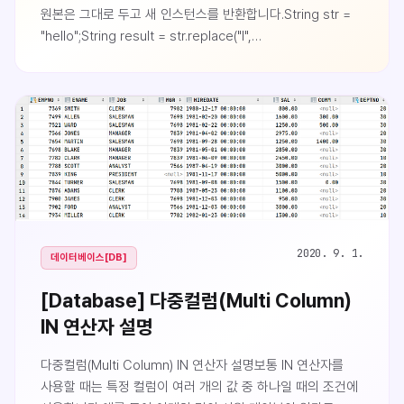
원본은 그대로 두고 새 인스턴스를 반환합니다.String str =
"hello";String result = str.replace("l",
"L");System.out.println(str); // hello ← 원본은
그대로System.out.println(result); // heLLo ← 새 객체가
반환됨"수정"처럼 보이는 연산도 사실은 새 객체를 만드는
것입니다. Integer, Long 같은 래퍼 클래스와 LocalDate,
Local..
2020. 9. 1.
데이터베이스[DB]
[Database] 다중컬럼(Multi Column)
IN 연산자 설명
다중컬럼(Multi Column) IN 연산자 설명보통 IN 연산자를
사용할 때는 특정 컬럼이 여러 개의 값 중 하나일 때의 조건에