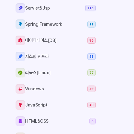
해놓는 것이 더
Servlet&Jsp
116
PreferencesG
Editors > S
Spring Framework
11
Apply and Cl
Feed 등 공백
통해 변수의 
데이터베이스[DB]
50
스코프를 구분
쉽도록 하기 
시스템 인프라
31
코딩을..
리눅스[Linux]
77
Windows
40
JavaScript
40
HTML&CSS
3