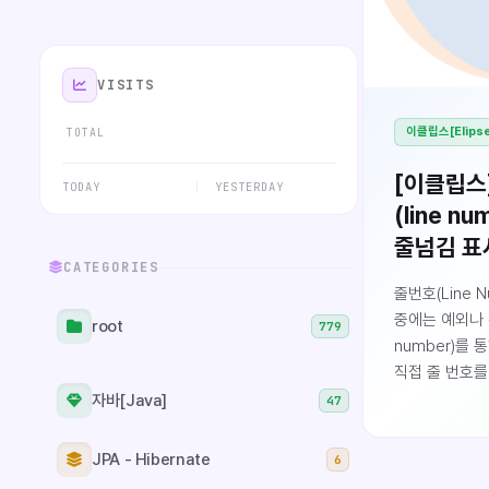
VISITS
이클립스[Elips
TOTAL
[이클립스
TODAY
YESTERDAY
(line n
줄넘김 표
CATEGORIES
줄번호(Line 
중에는 예외나 검
root
779
number)를 
직접 줄 번호를
줄번호를 보고 
자바[Java]
47
물론 Ctrl +
줄번호로 이동
JPA - Hibernate
6
그때 줄번호를