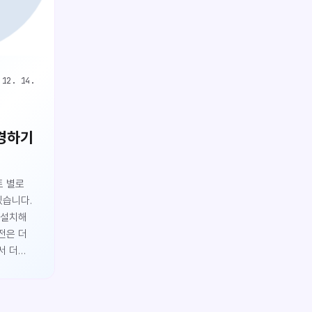
 12. 14.
변경하기
트 별로
있습니다.
 설치해
전은 더
서 더
행해야 할
의
의 환경