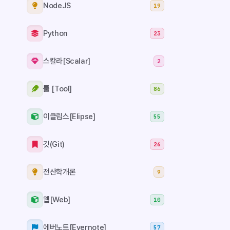
NodeJS
19
Python
23
스칼라[Scalar]
2
툴 [Tool]
86
이클립스[Elipse]
55
깃(Git)
26
전산학개론
9
웹[Web]
10
에버노트[Evernote]
57