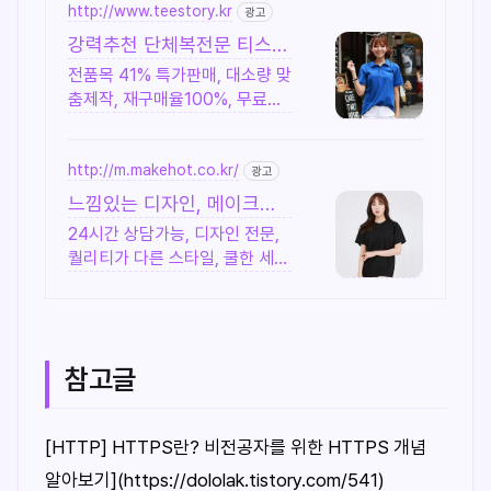
http://www.teestory.kr
광고
강력추천 단체복전문 티스토
리 전품목 41% 특가세일
전품목 41% 특가판매, 대소량 맞
춤제작, 재구매율100%, 무료디
자인, 신속제작
http://m.makehot.co.kr/
광고
느낌있는 디자인, 메이크핫
차별화되고 세련된 디자인!
24시간 상담가능, 디자인 전문,
퀄리티가 다른 스타일, 쿨한 세
일, 핫한 디자인
참고글
[HTTP] HTTPS란? 비전공자를 위한 HTTPS 개념
알아보기](https://dololak.tistory.com/541)