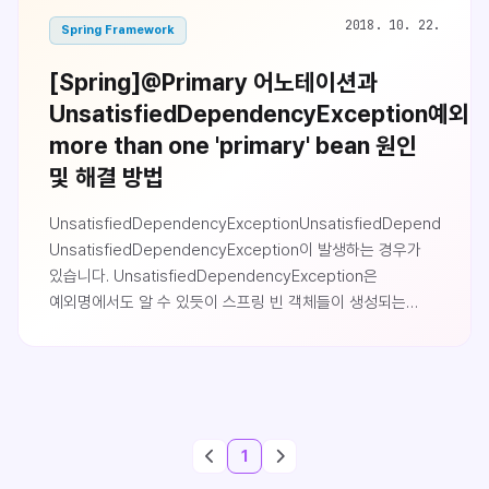
2018. 10. 22.
Spring Framework
[Spring]@Primary 어노테이션과
UnsatisfiedDependencyException예외
more than one 'primary' bean 원인
및 해결 방법
UnsatisfiedDependencyExceptionUnsatisfiedDependenc
UnsatisfiedDependencyException이 발생하는 경우가
있습니다. UnsatisfiedDependencyException은
예외명에서도 알 수 있듯이 스프링 빈 객체들이 생성되는
과정에서 의존주입을 하게 되는데, 필드에 해당하는
의존관계를 만족시킬 수 없을때 발생하는 예외입니다.쉽게
말해 의존관계를 설정하는데 실패했다는 뜻입니다.Exception
in thread "main"
org.springframework.beans.factory.UnsatisfiedDependency
1
Error creating bean with name 'sequenceGener..