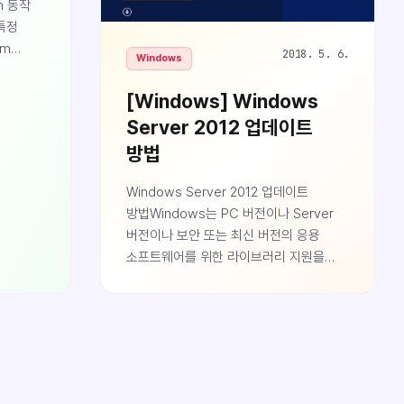
m 동작
특정
um
2018. 5. 6.
Windows
 설치된
[Windows] Windows
가 있을
Server 2012 업데이트
po 파일의
방법
이트를
Windows Server 2012 업데이트
문제점이
방법Windows는 PC 버전이나 Server
ID
버전이나 보안 또는 최신 버전의 응용
소프트웨어를 위한 라이브러리 지원을
D
위해서 권고합니다. Windows7에 익숙한
커널이
사용자라면 Windwosw Server 2012
어진
인터페이스에 익숙하지 않아 업데이트를
때문에
어떻게 해야하는지 헤맬 수 있는데
 커널
업데이트 방법을 알아보겠습니다.가장
단순한 방법으로는 Windows 시작버튼을