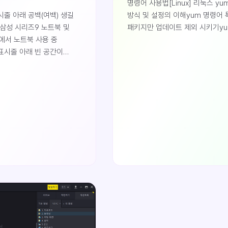
명령어 사용법[Linux] 리눅스 yu
방식 및 설정의 이해yum 명령어 
줄 아래 공백(여백) 생길
패키지만 업데이트 제외 시키기y
삼성 시리즈9 노트북 및
명령어를 사용하면 패키지가 이미
에서 노트북 사용 중
경우 자동으로 업데이트 되는데
표시줄 아래 빈 공간이
업데이트에서 제외하고 싶은 경우
자세히 보셔야 합니다.)
수 있습니다. CentOS-Base.re
오른쪽으로 옮겨 보았더니
[updates] 부분을 삭제해 업데
셀이 깨져있음을
막을 수 있지만 이렇게 하면 모든
윈도우즈 업데이트 직후에
패키지들이 업데이트 되지 않는 
로 가장 예상되는 부분은
있습니다.예를 들어 하드웨어를 RA
 때문이 아닌가 하여
구성하여 CentOS를 설치한 경우
를 하기로 결정했습니다.
설치시에 벤더에서 제공하는 RAI
로그램 제거왼쪽 탭에서
드라이버를 띄우게 됩니다. 이때 
트 보기 클릭업데이트 설치
업데이트 되어버리면 업데이트 되
나오면 설치 날짜를 클릭하여
커널로 부팅시 드라이버가 없기 
업데이트로 정렬합니다.이후
부팅에 실패하게 됩니다. 이럴때는
치한 업데이트를 마우스
패키..
거를 클릭합니다. 저는
 업데이트를 제거 했습니다.