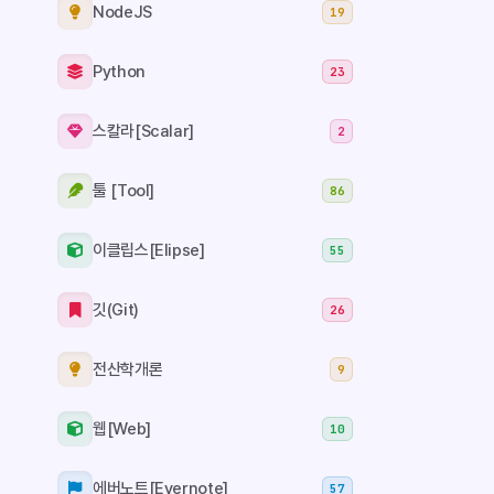
업데이트를 하
NodeJS
19
업데이트 파일
받기에 체크 해
Python
23
확인을 눌러주
비활성화 됩니
스칼라[Scalar]
2
보안상이나 버
있기때문에 업
이라도 해줄것
툴 [Tool]
86
이클립스[Elipse]
55
깃(Git)
26
전산학개론
9
웹[Web]
10
에버노트[Evernote]
57