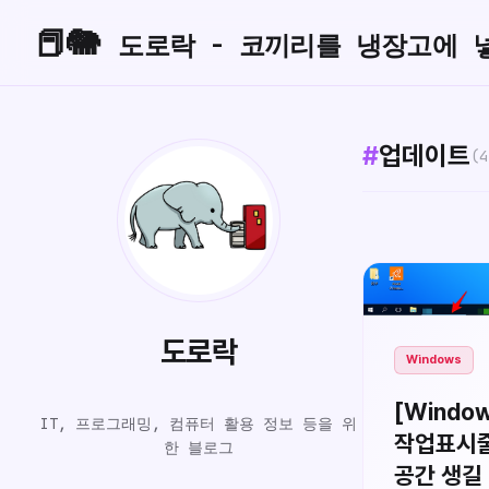
📕🐘
도로락 - 코끼리를 냉장고에 
#
업데이트
(4
도로락
Windows
[Windo
IT, 프로그래밍, 컴퓨터 활용 정보 등을 위
작업표시줄
공간 생길