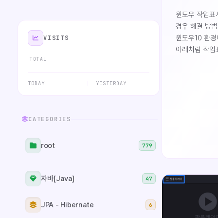
윈도우 작업표시
경우 해결 방법
윈도우10 환경
VISITS
아래처럼 작업
TOTAL
생겼습니다. (
작업표시줄을 
TODAY
YESTERDAY
해당 부분 픽
발견했습니다.
발생했던 문제
CATEGORIES
역시 업데이트
업데이트 제거
제어판 > 프
root
779
설치된 업데이
목록 화면이 
최근 설치된 
자바[Java]
47
가장 최근 설
우클릭 하여 제
JPA - Hibernate
6
KB4093112