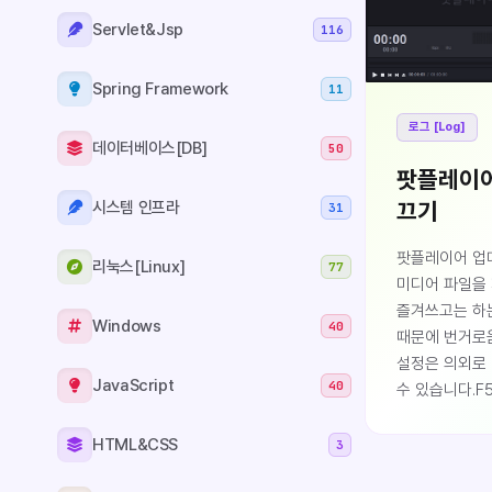
업데이트 제거가
Servlet&Jsp
116
Spring Framework
11
로그 [Log]
데이터베이스[DB]
50
팟플레이어
끄기
시스템 인프라
31
팟플레이어 업
리눅스[Linux]
77
미디어 파일을
즐겨쓰고는 하
Windows
40
때문에 번거로
설정은 의외로
JavaScript
40
수 있습니다.F
설정으로 들어
버튼을 눌러 
HTML&CSS
3
설정...자동 