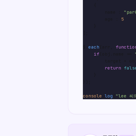
    {

        name : 
"par
        age : 
5
    }

];

$.
each
(arr, 
functio
if
(obj.
name
 == 
        target = obj
return
fals
    }

});

console
.
log
(
"lee 씨