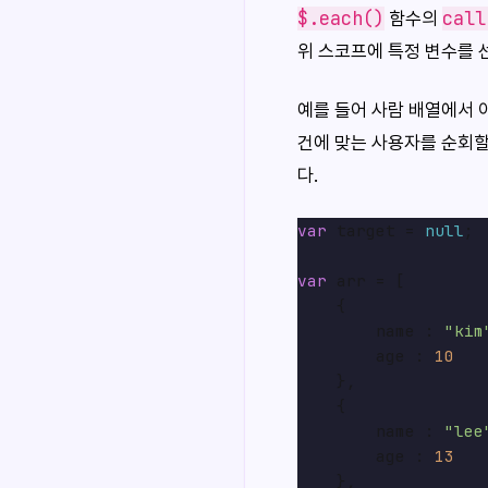
$.each()
call
함수의
위 스코프에 특정 변수를 
예를 들어 사람 배열에서
건에 맞는 사용자를 순회
다.
var
 target = 
null
;

var
 arr = [

    {

        name : 
"kim
        age : 
10
    },

    {

        name : 
"lee
        age : 
13
    },
