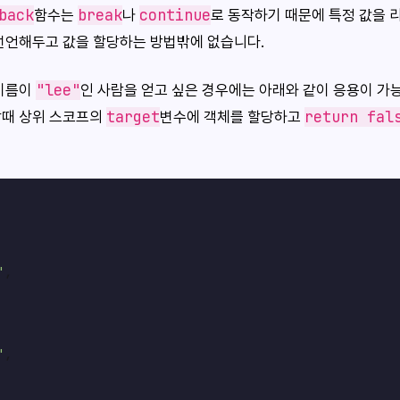
back
break
continue
함수는
나
로 동작하기 때문에 특정 값을 
선언해두고 값을 할당하는 방법밖에 없습니다.
"lee"
 이름이
인 사람을 얻고 싶은 경우에는 아래와 같이 응용이 가
target
return fal
할때 상위 스코프의
변수에 객체를 할당하고
"
,

"
,
