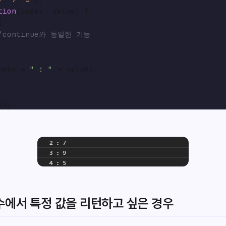
tion
(
index, value
) {



/continue와 동일한 기능
ndex + 
" : "
 + value);

에서 특정 값을 리턴하고 싶은 경우