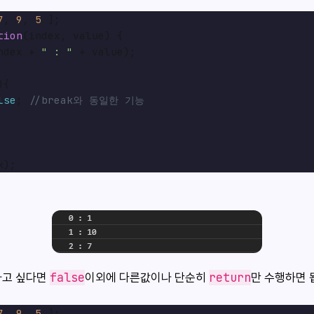
7
, 
9
, 
5
tion
(
index, value
) {

ndex + 
" : "
 + value);

){

lse
; 
//break와 동일한 기능
false
return
하고 싶다면
이외에 다른값이나 단순히
만 수행하면 
7
, 
9
, 
5