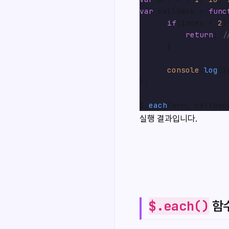
var
 callback = 
func
if
(index < 
2
){
return
; 
/
      }

console
.
log
(i
};

$.
each
실행 결과입니다.
$.each()
함수