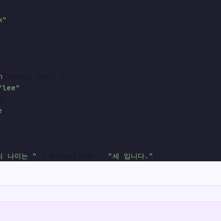
k"
,

n
(
index, obj
) {

"lee"
){

;

e
;

의 나이는 "
 + target.
age
 + 
"세 입니다."