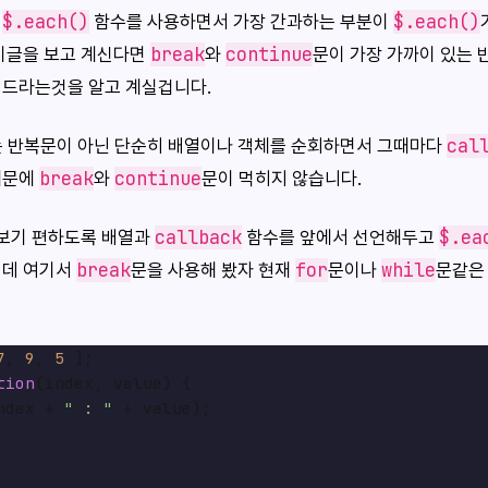
$.each()
$.each()
의
함수를 사용하면서 가장 간과하는 부분이
break
continue
 이글을 보고 계신다면
와
문이 가장 가까이 있는
워드라는것을 알고 계실겁니다.
cal
 반복문이 아닌 단순히 배열이나 객체를 순회하면서 그때마다
break
continue
때문에
와
문이 먹히지 않습니다.
callback
$.ea
 보기 편하도록 배열과
함수를 앞에서 선언해두고
break
for
while
런데 여기서
문을 사용해 봤자 현재
문이나
문같은
7
, 
9
, 
5
tion
(
index, value
) {

ndex + 
" : "
 + value);
