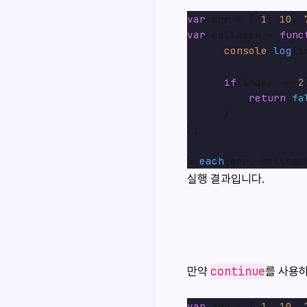
var
 arr = [ 
1
, 
10
, 
var
 callback = 
func
console
.
log
(i
if
(index == 
2
return
fa
      }

};

$.
each
실행 결과입니다.
continue
만약
를 사용
var
 arr = [ 
1
, 
10
, 