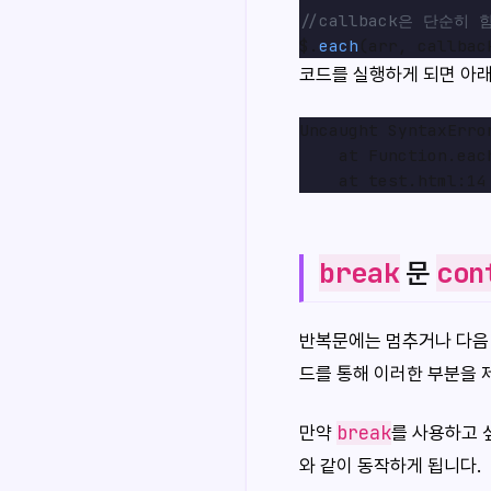
//callback은 단순히
$.
each
코드를 실행하게 되면 아
Uncaught SyntaxErro
    at Function.eac
break
con
문
반복문에는 멈추거나 다음 
드를 통해 이러한 부분을 
break
만약
를 사용하고
와 같이 동작하게 됩니다.