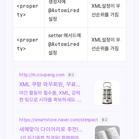
생성자에
<proper
XML설정이 우
@Autowired
ty>
선순위를 가짐
설정
setter 메서드에
<proper
XML설정이 우
@Autowired
ty>
선순위를 가짐
설정
http://m.coupang.com
광고
XML 쿠팡 와우회원, 무료배
송으로 겟
야간 활동의 필수품, XML, 강력
한 빛으로 시야를 확보하세요. 오
래 써도 편안한 착용감, 오늘주문
내일도착 로켓배송!
https://smartstore.naver.com/stimpact
광고
새해맞이 다이어리로 추천!
하루를 효율적으로 완벽하게
J가 되기위한 첫걸음! 플랜퍼데