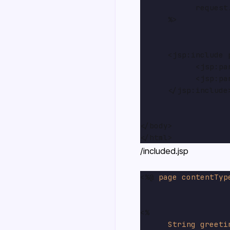
            request
      %>

      <jsp:include 
            <jsp:pa
            <jsp:pa
      </jsp:include>
</body>

/included.jsp
<%@ 
page
contentTyp
<%

String
greeti