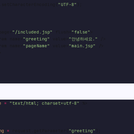
.setCharacterEncoding(
"UTF-8"
);

page=
"/included.jsp"
 flush=
"false"
>

ram name=
"greeting"
 value=
"안녕하세요."
 />

ram name=
"pageName"
 value=
"main.jsp"
 />



e
=
"text/html; charset=utf-8"
 %>

ng
=
 request.getParameter(
"greeting"
);
