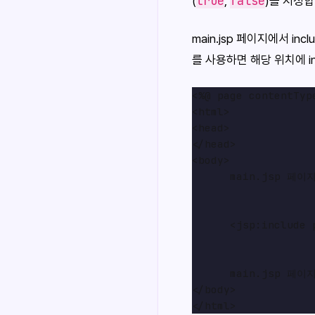
true
false
(
,
)를 지정
main.jsp 페이지에서 i
를 사용하면 해당 위치에 in
<%@ page contentTyp
<html>

<head>

</head>

<body>

      main.jsp 페이지
      <jsp:include 
      main.jsp 페이지
</body>
