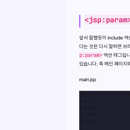
<jsp:param
앞서 말했듯이 include
다는 것은 다시 말하면 브
p:param>
액션 태그입니
있습니다. 즉 메인 페이지
main.jsp
<%@ page contentTyp
<html>

<head>

</head>

<body>

      <%
