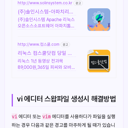
http://www.solinsystem.co.kr
광고
(주)솔인시스템-아파치리눅
스 20년이상 기술지원 노하
(주)솔인시스템 Apache 리눅스
우
오픈소스소프트웨어 아파치톰캣
책임기술지원
http://www.컴스쿨.com
광고
리눅스 컴스쿨닷컴 당일 신
청&결제시 기프티콘!
리눅스 1년 동영상 전과목
89,000원,365일 피씨와 모바일
수강가능.
vi 에디터 스왑파일 생성시 해결방법
vi
vim
에디터 또는
에디터를 사용하다가 파일을 실행
하는 경우 다음과 같은 경고를 마주하게 될 때가 있습니