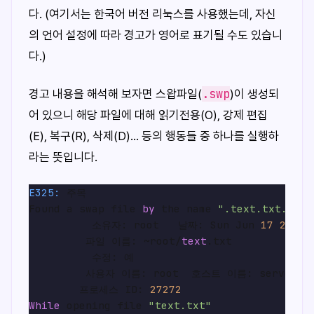
다. (여기서는 한국어 버전 리눅스를 사용했는데, 자신
의 언어 설정에 따라 경고가 영어로 표기될 수도 있습니
다.)
.swp
경고 내용을 해석해 보자면 스왑파일(
)이 생성되
어 있으니 해당 파일에 대해 읽기전용(O), 강제 편집
(E), 복구(R), 삭제(D)... 등의 행동들 중 하나를 실행하
라는 뜻입니다.
E325:
 주목

Found a swap file 
by
 the name 
".text.txt.swp"
          소유자: root   날짜: Sun Jun 
17
23
:
27
         파일 이름: ~root/
text
.txt

          수정: 예

         사용자 이름: root  호스트 이름: server

        프로세스 ID: 
27272
While
 opening file 
"text.txt"