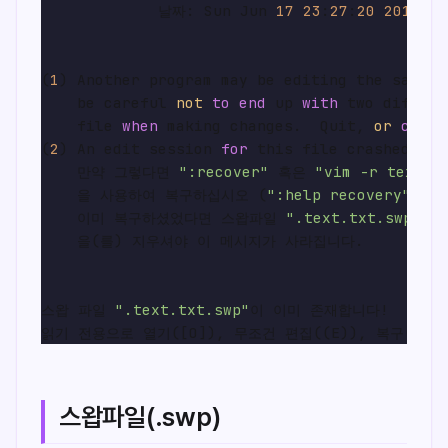
             날짜: Sun Jun 
17
23
:
27
:
20
2018
(
1
) Another program may be editing the same f
    be careful 
not
to
end
 up 
with
 two differe
    file 
when
 making changes.  Quit, 
or
conti
(
2
) An edit session 
for
 this file crashed.

    만약 그렇다면 
":recover"
 혹은 
"vim -r text.t
    을 사용하여 복구하십시오 (
":help recovery"
 참고)
    이미 복구하셨었다면 스왑파일 
".text.txt.swp"
    을(를) 지우셔야 이 메시지가 사라집니다.

스왑 파일 
".text.txt.swp"
이 이미 존재합니다!

스왑파일(.swp)