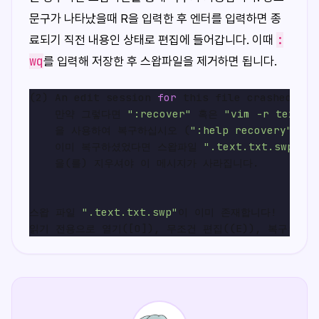
문구가 나타났을때 R을 입력한 후 엔터를 입력하면 종
:
료되기 직전 내용인 상태로 편집에 들어갑니다. 이때
wq
를 입력해 저장한 후 스왑파일을 제거하면 됩니다.
(2) An edit session 
for
 this file crashed.

    만약 그렇다면 
":recover"
 혹은 
"vim -r text.t
    을 사용하여 복구하십시오 (
":help recovery"
 참고)
    이미 복구하셨었다면 스왑파일 
".text.txt.swp"
    을(를) 지우셔야 이 메시지가 사라집니다.

스왑 파일 
".text.txt.swp"
이 이미 존재합니다!
