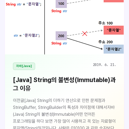
경우에는 쿼리는 수십 ~ 수백줄이 되기도 합니다. 조건으로
사용하는 컬럼이 늘어날수록 + 연산은 그만큼
증가합니다.String tableName = "user_tbl";String sql =
"SELECT * FROM " + tableNa..
2019. 6. 21.
자바[Java]
[Java] String의 불변성(Immutable)과
그 이유
이전글[Java] String의 더하기 연산으로 인한 문제점과
StringBuffer, StringBuilder의 특성과 차이점에 대해서자바
(Java) String의 불변성(Immutable)어떤 언어든
프로그래밍을 하다 보면 가장 많이 사용하고 꼭 있는 자료형이
문자열(String)일것입니다. 사람은 010100 과 같은 숫자보다