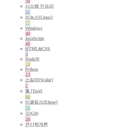
50
시스템 인프라
31
리눅스[Linux]
77
Windows
40
JavaScript
40
HTML&CSS
3
NodeJS
19
Python
23
스칼라[Scalar]
2
툴 [Tool]
86
이클립스[Elipse]
55
깃(Git)
26
전산학개론