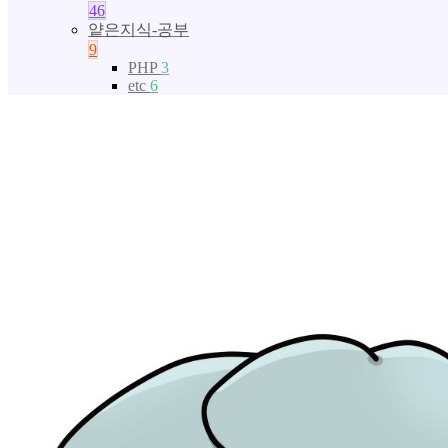
46
얕은지식-공부
9
PHP
3
etc
6