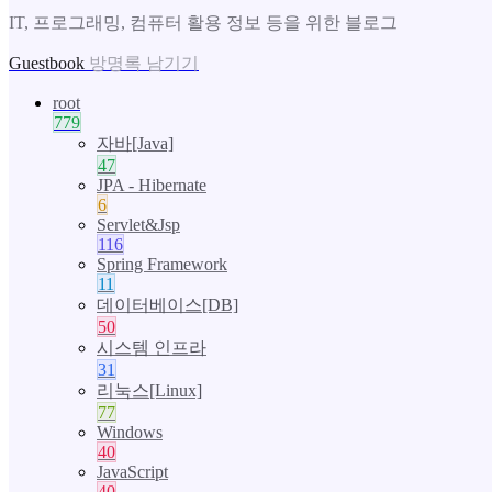
IT, 프로그래밍, 컴퓨터 활용 정보 등을 위한 블로그
Guestbook
방명록 남기기
root
779
자바[Java]
47
JPA - Hibernate
6
Servlet&Jsp
116
Spring Framework
11
데이터베이스[DB]
50
시스템 인프라
31
리눅스[Linux]
77
Windows
40
JavaScript
40