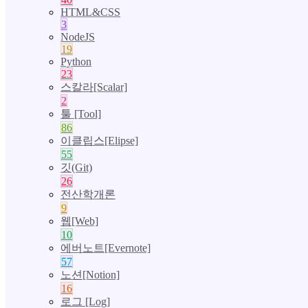
HTML&CSS
3
NodeJS
19
Python
23
스칼라[Scalar]
2
툴 [Tool]
86
이클립스[Elipse]
55
깃(Git)
26
전산학개론
9
웹[Web]
10
에버노트[Evernote]
57
노션[Notion]
16
로그 [Log]