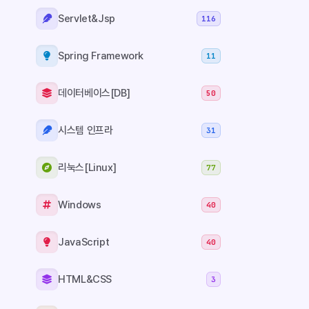
Error creati
Servlet&Jsp
116
'sequenceGe
Spring Framework
11
데이터베이스[DB]
50
시스템 인프라
31
리눅스[Linux]
77
Windows
40
JavaScript
40
HTML&CSS
3