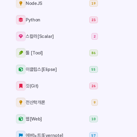
NodeJS
19
Python
23
스칼라[Scalar]
2
툴 [Tool]
86
이클립스[Elipse]
55
깃(Git)
26
전산학개론
9
웹[Web]
10
에버노트[Evernote]
57