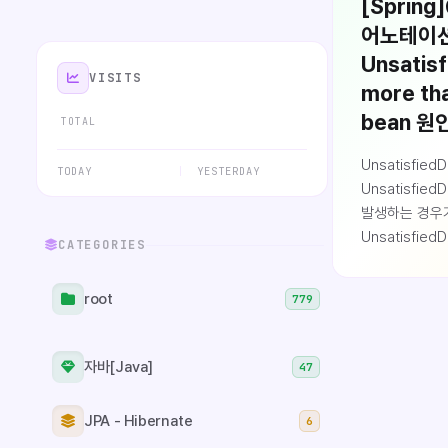
[Spring
어노테이
Unsatis
VISITS
more tha
bean 원
TOTAL
Unsatisfie
TODAY
YESTERDAY
Unsatisfied
발생하는 경우
Unsatisfied
CATEGORIES
예외명에서도 알
객체들이 생성
root
779
하게 되는데,
만족시킬 수 
쉽게 말해 의
자바[Java]
47
실패했다는 뜻입니
thread "main
JPA - Hibernate
6
org.springf