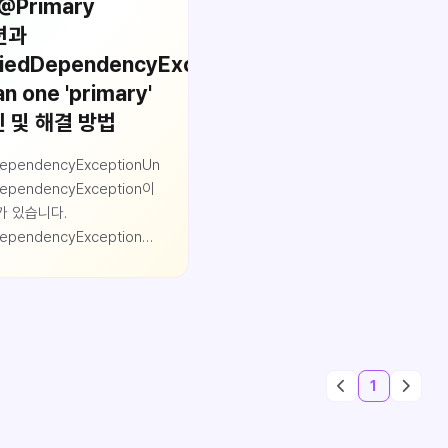
]@Primary
션과
fiedDependencyException예외
n one 'primary'
인 및 해결 방법
dDependencyExceptionUnsatisfiedDependencyException스프링에서
DependencyException이
가 있습니다.
DependencyException은
 수 있듯이 스프링 빈
되는 과정에서 의존주입을
 필드에 해당하는 의존관계를
없을때 발생하는 예외입니다.
존관계를 설정하는데
다.Exception in
1
"
ramework.beans.factory.UnsatisfiedDependencyException: